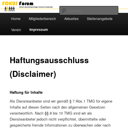
Das Benutzerforum für Automic-Anwender
Such
Hauptmenü
Home
Mitgliederbereich
Aktuelles
Stellenangebote
Zum
FOKUS e.V.
Impressum
Verein
primären
Inhalt
springen
Haftungsausschluss
(Disclaimer)
Haftung für Inhalte
Als Diensteanbieter sind wir gemäß § 7 Abs.1 TMG für eigene
Inhalte auf diesen Seiten nach den allgemeinen Gesetzen
verantwortlich. Nach §§ 8 bis 10 TMG sind wir als
Diensteanbieter jedoch nicht verpflichtet, übermittelte oder
gespeicherte fremde Informationen zu überwachen oder nach