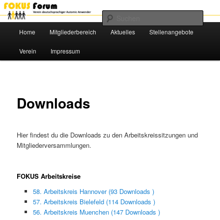
Das Benutzerforum für Automic-Anwender
Such
Hauptmenü
Home
Mitgliederbereich
Aktuelles
Stellenangebote
Zum
FOKUS e.V.
Verein
Impressum
primären
Inhalt
springen
Downloads
Hier findest du die Downloads zu den Arbeitskreissitzungen und
Mitgliederversammlungen.
FOKUS Arbeitskreise
58. Arbeitskreis Hannover (93 Downloads )
57. Arbeitskreis Bielefeld (114 Downloads )
56. Arbeitskreis Muenchen (147 Downloads )