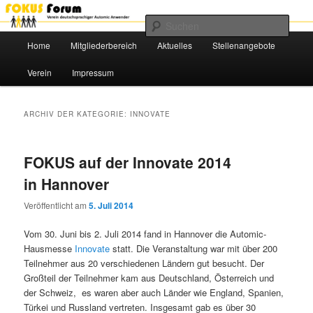
Das Benutzerforum für Automic-Anwender
Such
Hauptmenü
Home
Mitgliederbereich
Aktuelles
Stellenangebote
Zum
Zum
FOKUS e.V.
Verein
Impressum
primären
sekundären
Inhalt
Inhalt
ARCHIV DER KATEGORIE:
INNOVATE
springen
springen
FOKUS auf der Innovate 2014
in Hannover
Veröffentlicht am
5. Juli 2014
Vom 30. Juni bis 2. Juli 2014 fand in Hannover die Automic-
Hausmesse
Innovate
statt. Die Veranstaltung war mit über 200
Teilnehmer aus 20 verschiedenen Ländern gut besucht. Der
Großteil der Teilnehmer kam aus Deutschland, Österreich und
der Schweiz, es waren aber auch Länder wie England, Spanien,
Türkei und Russland vertreten. Insgesamt gab es über 30