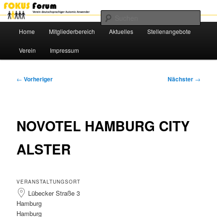
Das Benutzerforum für Automic-Anwender
Such
Hauptmenü
Home
Mitgliederbereich
Aktuelles
Stellenangebote
Zum
FOKUS e.V.
Verein
Impressum
primären
Inhalt
Beitragsnavigation
←
Vorheriger
Nächster
→
springen
NOVOTEL HAMBURG CITY
ALSTER
VERANSTALTUNGSORT
Lübecker Straße 3
Hamburg
Hamburg